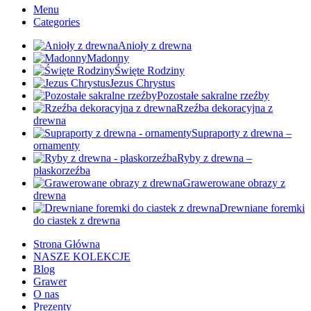
Menu
Categories
Anioły z drewna
Madonny
Święte Rodziny
Jezus Chrystus
Pozostałe sakralne rzeźby
Rzeźba dekoracyjna z
drewna
Supraporty z drewna –
ornamenty
Ryby z drewna –
płaskorzeźba
Grawerowane obrazy z
drewna
Drewniane foremki
do ciastek z drewna
Strona Główna
NASZE KOLEKCJE
Blog
Grawer
O nas
Prezenty