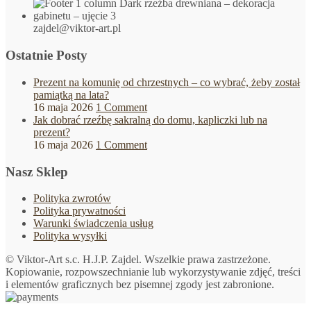
zajdel@viktor-art.pl
Ostatnie Posty
Prezent na komunię od chrzestnych – co wybrać, żeby został
pamiątką na lata?
16 maja 2026
1 Comment
Jak dobrać rzeźbę sakralną do domu, kapliczki lub na
prezent?
16 maja 2026
1 Comment
Nasz Sklep
Polityka zwrotów
Polityka prywatności
Warunki świadczenia usług
Polityka wysyłki
© Viktor-Art s.c. H.J.P. Zajdel. Wszelkie prawa zastrzeżone.
Kopiowanie, rozpowszechnianie lub wykorzystywanie zdjęć, treści
i elementów graficznych bez pisemnej zgody jest zabronione.