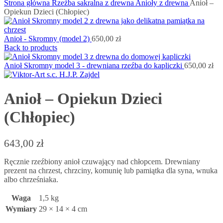
Strona główna
Rzeźba sakralna z drewna
Anioły z drewna
Anioł –
Opiekun Dzieci (Chłopiec)
Anioł - Skromny (model 2)
650,00
zł
Back to products
Anioł Skromny model 3 - drewniana rzeźba do kapliczki
650,00
zł
Anioł – Opiekun Dzieci
(Chłopiec)
643,00
zł
Ręcznie rzeźbiony anioł czuwający nad chłopcem. Drewniany
prezent na chrzest, chrzciny, komunię lub pamiątka dla syna, wnuka
albo chrześniaka.
Waga
1,5 kg
Wymiary
29 × 14 × 4 cm