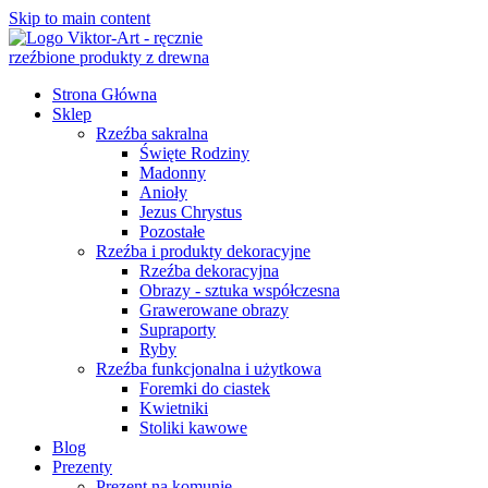
Skip to main content
Strona Główna
Sklep
Rzeźba sakralna
Święte Rodziny
Madonny
Anioły
Jezus Chrystus
Pozostałe
Rzeźba i produkty dekoracyjne
Rzeźba dekoracyjna
Obrazy - sztuka współczesna
Grawerowane obrazy
Supraporty
Ryby
Rzeźba funkcjonalna i użytkowa
Foremki do ciastek
Kwietniki
Stoliki kawowe
Blog
Prezenty
Prezent na komunię