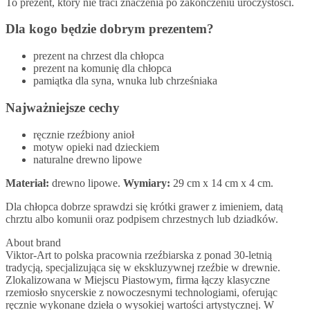
To prezent, który nie traci znaczenia po zakończeniu uroczystości.
Dla kogo będzie dobrym prezentem?
prezent na chrzest dla chłopca
prezent na komunię dla chłopca
pamiątka dla syna, wnuka lub chrześniaka
Najważniejsze cechy
ręcznie rzeźbiony anioł
motyw opieki nad dzieckiem
naturalne drewno lipowe
Materiał:
drewno lipowe.
Wymiary:
29 cm x 14 cm x 4 cm.
Dla chłopca dobrze sprawdzi się krótki grawer z imieniem, datą
chrztu albo komunii oraz podpisem chrzestnych lub dziadków.
About brand
Viktor-Art to polska pracownia rzeźbiarska z ponad 30-letnią
tradycją, specjalizująca się w ekskluzywnej rzeźbie w drewnie.
Zlokalizowana w Miejscu Piastowym, firma łączy klasyczne
rzemiosło snycerskie z nowoczesnymi technologiami, oferując
ręcznie wykonane dzieła o wysokiej wartości artystycznej. W