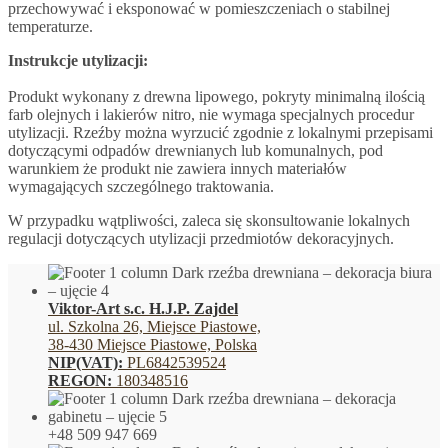
przechowywać i eksponować w pomieszczeniach o stabilnej
temperaturze.
Instrukcje utylizacji:
Produkt wykonany z drewna lipowego, pokryty minimalną ilością
farb olejnych i lakierów nitro, nie wymaga specjalnych procedur
utylizacji. Rzeźby można wyrzucić zgodnie z lokalnymi przepisami
dotyczącymi odpadów drewnianych lub komunalnych, pod
warunkiem że produkt nie zawiera innych materiałów
wymagających szczególnego traktowania.
W przypadku wątpliwości, zaleca się skonsultowanie lokalnych
regulacji dotyczących utylizacji przedmiotów dekoracyjnych.
Viktor-Art s.c. H.J.P. Zajdel
ul. Szkolna 26, Miejsce Piastowe,
38-430 Miejsce Piastowe, Polska
NIP(VAT):
PL6842539524
REGON:
180348516
+48 509 947 669