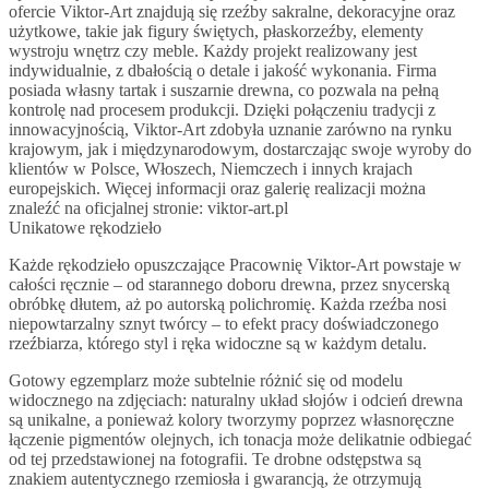
ofercie Viktor-Art znajdują się rzeźby sakralne, dekoracyjne oraz
użytkowe, takie jak figury świętych, płaskorzeźby, elementy
wystroju wnętrz czy meble. Każdy projekt realizowany jest
indywidualnie, z dbałością o detale i jakość wykonania. Firma
posiada własny tartak i suszarnie drewna, co pozwala na pełną
kontrolę nad procesem produkcji. Dzięki połączeniu tradycji z
innowacyjnością, Viktor-Art zdobyła uznanie zarówno na rynku
krajowym, jak i międzynarodowym, dostarczając swoje wyroby do
klientów w Polsce, Włoszech, Niemczech i innych krajach
europejskich. Więcej informacji oraz galerię realizacji można
znaleźć na oficjalnej stronie: viktor-art.pl
Unikatowe rękodzieło
Każde rękodzieło opuszczające Pracownię Viktor-Art powstaje w
całości ręcznie – od starannego doboru drewna, przez snycerską
obróbkę dłutem, aż po autorską polichromię. Każda rzeźba nosi
niepowtarzalny sznyt twórcy – to efekt pracy doświadczonego
rzeźbiarza, którego styl i ręka widoczne są w każdym detalu.
Gotowy egzemplarz może subtelnie różnić się od modelu
widocznego na zdjęciach: naturalny układ słojów i odcień drewna
są unikalne, a ponieważ kolory tworzymy poprzez własnoręczne
łączenie pigmentów olejnych, ich tonacja może delikatnie odbiegać
od tej przedstawionej na fotografii. Te drobne odstępstwa są
znakiem autentycznego rzemiosła i gwarancją, że otrzymują