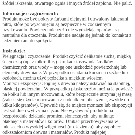
źródeł iskrzenia, otwartego ognia i innych źródeł zapłonu. Nie palić.
Informacje o zagrożeniach:
Produkt może być pokryty farbami olejnymi i utrwalony lakierami
nitro, które po wyschnięciu są bezpieczne w codziennym
użytkowaniu. Powierzchnie rzeźb nie wydzielają oparów i są
neutralne dla otoczenia. Produkt nie nadaje się jednak do kontaktu z
jedzeniem ani do spożycia.
Instrukcje:
Pielęgnacja i czyszczenie: Produkt czyścić delikatnie suchą, miękką
ściereczką (np. z mikrofibry). Unikać stosowania środków
chemicznych oraz wody – mogą one uszkodzić powierzchnię lub
elementy drewniane. W przypadku osiadania kurzu na rzeźbie lub
ozdobach, można użyć pędzelka z miękkim włosiem.
Montaż i ekspozycja: Figurę z drewna należy ustawiać na stabilnej,
płaskiej powierzchni. W przypadku płaskorzeźby można ją powiesić
na kołku lub innym mocowaniu, które bezpiecznie utrzyma jej masę
(zaleca się użycie mocowania z naddatkiem obciążenia, zwykle do
kilku kilogramów). Upewnić się, że miejsce montażu lub ekspozycji
jest solidne i wytrzyma ciężar. Nie wystawiać produktu na
bezpośrednie działanie promieni słonecznych, aby uniknąć
blaknięcia materiałów i kolorów. Unikać przechowywania w
miejscach o wysokiej wilgotności (np. łazienka), aby zapobiec
odkształceniom drewna i materiałów. Produkt najlepiej