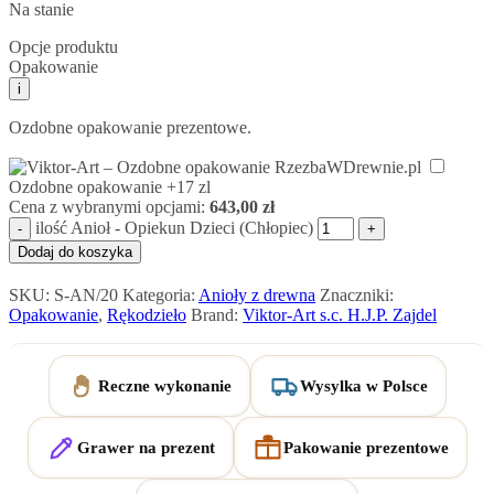
Na stanie
Opcje produktu
Opakowanie
i
Ozdobne opakowanie prezentowe.
Ozdobne opakowanie
+17 zl
Cena z wybranymi opcjami:
643,00
zł
ilość Anioł - Opiekun Dzieci (Chłopiec)
Dodaj do koszyka
SKU:
S-AN/20
Kategoria:
Anioły z drewna
Znaczniki:
Opakowanie
,
Rękodzieło
Brand:
Viktor-Art s.c. H.J.P. Zajdel
Reczne wykonanie
Wysylka w Polsce
Grawer na prezent
Pakowanie prezentowe