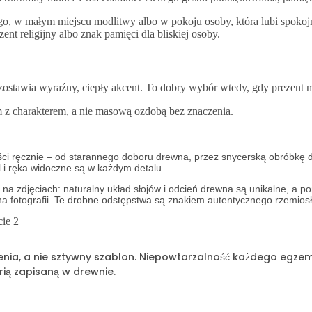
ego, w małym miejscu modlitwy albo w pokoju osoby, która lubi spokojn
nt religijny albo znak pamięci dla bliskiej osoby.
e zostawia wyraźny, ciepły akcent. To dobry wybór wtedy, gdy prezent m
 z charakterem, a nie masową ozdobą bez znaczenia.
ści ręcznie – od starannego doboru drewna, przez snycerską obróbkę d
l i ręka widoczne są w każdym detalu.
a zdjęciach: naturalny układ słojów i odcień drewna są unikalne, a 
 na fotografii. Te drobne odstępstwa są znakiem autentycznego rzemios
sienia, a nie sztywny szablon. Niepowtarzalność każdego egze
rią zapisaną w drewnie.