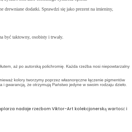
e drewniane dodatki. Sprawdzi się jako prezent na imieniny,
a być taktowny, osobisty i trwały.
łutem, aż po autorską polichromię. Każda rzeźba nosi niepowtarzalny
ponieważ kolory tworzymy poprzez własnoręczne łączenie pigmentów
ła i gwarancją, że otrzymują Państwo jedyne w swoim rodzaju dzieło.
mplarza nadaje rzeźbom Viktor-Art kolekcjonerską wartość i