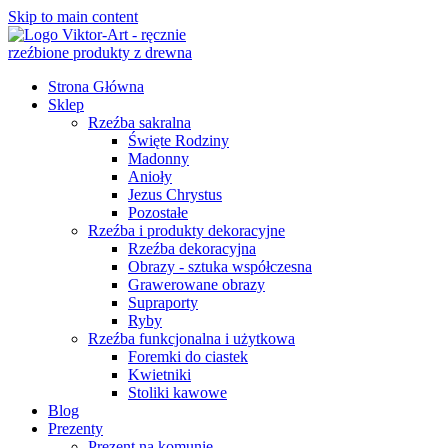
Skip to main content
Strona Główna
Sklep
Rzeźba sakralna
Święte Rodziny
Madonny
Anioły
Jezus Chrystus
Pozostałe
Rzeźba i produkty dekoracyjne
Rzeźba dekoracyjna
Obrazy - sztuka współczesna
Grawerowane obrazy
Supraporty
Ryby
Rzeźba funkcjonalna i użytkowa
Foremki do ciastek
Kwietniki
Stoliki kawowe
Blog
Prezenty
Prezent na komunię