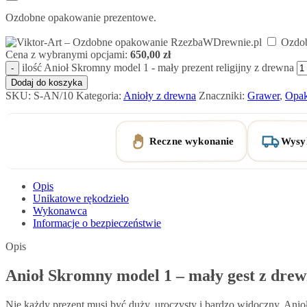
Ozdobne opakowanie prezentowe.
Ozdo
Cena z wybranymi opcjami:
650,00
zł
ilość Anioł Skromny model 1 - mały prezent religijny z drewna
Dodaj do koszyka
SKU:
S-AN/10
Kategoria:
Anioły z drewna
Znaczniki:
Grawer
,
Opa
Reczne wykonanie
Wysyl
Opis
Unikatowe rękodzieło
Wykonawca
Informacje o bezpieczeństwie
Opis
Anioł Skromny model 1 – mały gest z drew
Nie każdy prezent musi być duży, uroczysty i bardzo widoczny. Anio