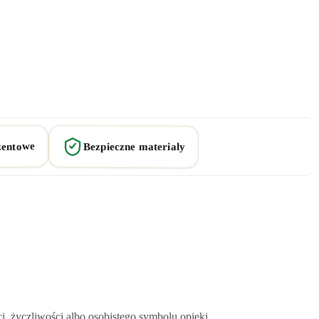
zentowe
Bezpieczne materialy
, życzliwości albo osobistego symbolu opieki.