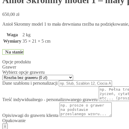
Anioł Skromny model 1 – mały p
650,00
zł
Anioł Skromny model 1 to mała drewniana rzeźba na podziękowanie, i
Waga
2 kg
Wymiary
35 × 21 × 5 cm
Na stanie
Opcje produktu
Grawer
Wybierz opcje graweru
Dane szablonu i personalizacji
Treść indywidualnego - personalizowanego graweru
Opis/uwagi do graweru klienta
Opakowanie
i