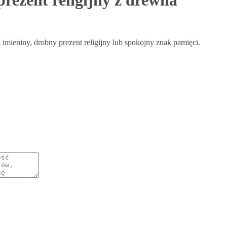
rezent religijny z drewna
mieniny, drobny prezent religijny lub spokojny znak pamięci.