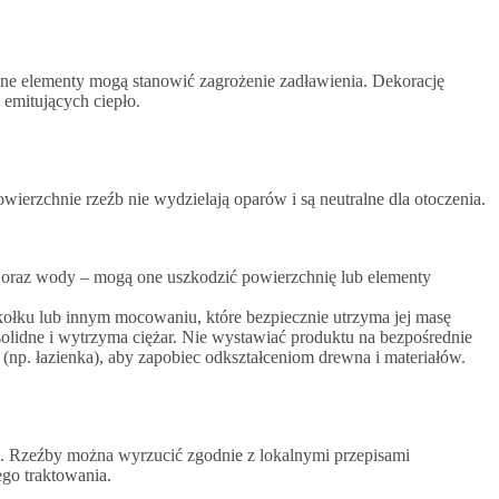
bne elementy mogą stanowić zagrożenie zadławienia. Dekorację
emitujących ciepło.
ierzchnie rzeźb nie wydzielają oparów i są neutralne dla otoczenia.
ch oraz wody – mogą one uszkodzić powierzchnię lub elementy
 kołku lub innym mocowaniu, które bezpiecznie utrzyma jej masę
solidne i wytrzyma ciężar. Nie wystawiać produktu na bezpośrednie
(np. łazienka), aby zapobiec odkształceniom drewna i materiałów.
ji. Rzeźby można wyrzucić zgodnie z lokalnymi przepisami
go traktowania.