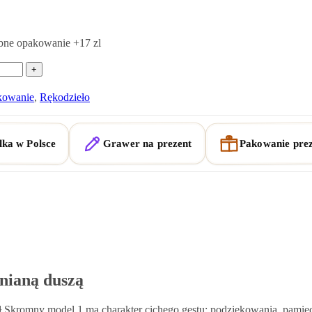
bne opakowanie
+17 zl
kowanie
,
Rękodzieło
Pakowanie pre
ka w Polsce
Grawer na prezent
nianą duszą
ł Skromny model 1 ma charakter cichego gestu: podziękowania, pamięci