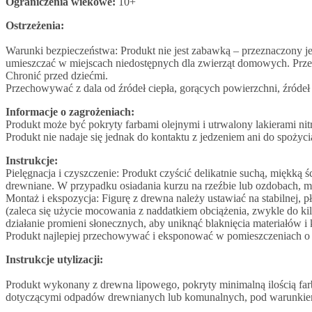
Ograniczenia wiekowe:
10+
Ostrzeżenia:
Warunki bezpieczeństwa: Produkt nie jest zabawką – przeznaczony j
umieszczać w miejscach niedostępnych dla zwierząt domowych. Przec
Chronić przed dziećmi.
Przechowywać z dala od źródeł ciepła, gorących powierzchni, źródeł i
Informacje o zagrożeniach:
Produkt może być pokryty farbami olejnymi i utrwalony lakierami nit
Produkt nie nadaje się jednak do kontaktu z jedzeniem ani do spożyci
Instrukcje:
Pielęgnacja i czyszczenie: Produkt czyścić delikatnie suchą, miękk
drewniane. W przypadku osiadania kurzu na rzeźbie lub ozdobach, 
Montaż i ekspozycja: Figurę z drewna należy ustawiać na stabilnej,
(zaleca się użycie mocowania z naddatkiem obciążenia, zwykle do kil
działanie promieni słonecznych, aby uniknąć blaknięcia materiałów 
Produkt najlepiej przechowywać i eksponować w pomieszczeniach o s
Instrukcje utylizacji:
Produkt wykonany z drewna lipowego, pokryty minimalną ilością farb
dotyczącymi odpadów drewnianych lub komunalnych, pod warunkiem 