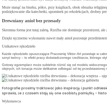
Może stanąć na biurku, półce, przy książkach, obok obrazka religijn
podziękowanie dla katechetki, upominek po rekolekcjach, drobny preze
Drewniany anioł bez przesady
Skromna forma jest tutaj zaletą. Rzeźba nie dominuje przestrzeni, al
Dzięki ręcznemu wykonaniu nawet mały anioł pozostaje przedmiotem
Unikatowe rękodzieło
Każde rękodzieło opuszczające Pracownię Viktor-Art powstaje w cało
sznyt twórcy – to efekt pracy doświadczonego rzeźbiarza, którego sty
Gotowy egzemplarz może subtelnie różnić się od modelu widocznego n
olejnych, ich tonacja może delikatnie odbiegać od tej przedstawionej
Fotografie prosimy traktować jako inspirację i punkt odnie
sprawia, że z czasem stają się one osobistą pamiątką – histo
Wykonawca