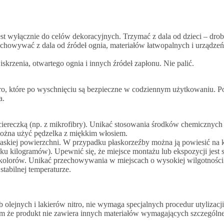
est wyłącznie do celów dekoracyjnych. Trzymać z dala od dzieci – dro
howywać z dala od źródeł ognia, materiałów łatwopalnych i urządzeń 
skrzenia, otwartego ognia i innych źródeł zapłonu. Nie palić.
ro, które po wyschnięciu są bezpieczne w codziennym użytkowaniu. Pow
a.
ą ściereczką (np. z mikrofibry). Unikać stosowania środków chemiczny
można użyć pędzelka z miękkim włosiem.
 płaskiej powierzchni. W przypadku płaskorzeźby można ją powiesić na
ku kilogramów). Upewnić się, że miejsce montażu lub ekspozycji jest 
i kolorów. Unikać przechowywania w miejscach o wysokiej wilgotności 
tabilnej temperaturze.
 olejnych i lakierów nitro, nie wymaga specjalnych procedur utylizac
że produkt nie zawiera innych materiałów wymagających szczególne