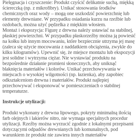
Pielęgnacja i czyszczenie: Produkt czyścić delikatnie suchą, miękką
ściereczką (np. z mikrofibry). Unikać stosowania środków
chemicznych oraz wody – mogą one uszkodzić powierzchnię lub
elementy drewniane. W przypadku osiadania kurzu na rzeźbie lub
ozdobach, można użyć pędzelka z miękkim włosiem.
Montaż i ekspozycja: Figurę z drewna należy ustawiać na stabilnej,
płaskiej powierzchni. W przypadku płaskorzeźby można ją powiesić
na kołku lub innym mocowaniu, które bezpiecznie utrzyma jej masę
(zaleca się użycie mocowania z naddatkiem obciążenia, zwykle do
kilku kilogramów). Upewnić się, że miejsce montażu lub ekspozycji
jest solidne i wytrzyma ciężar. Nie wystawiać produktu na
bezpośrednie działanie promieni słonecznych, aby uniknąć
blaknięcia materiałów i kolorów. Unikać przechowywania w
miejscach o wysokiej wilgotności (np. łazienka), aby zapobiec
odkształceniom drewna i materiałów. Produkt najlepiej
przechowywać i eksponować w pomieszczeniach o stabilnej
temperaturze.
Instrukcje utylizacji:
Produkt wykonany z drewna lipowego, pokryty minimalną ilością
farb olejnych i lakierów nitro, nie wymaga specjalnych procedur
utylizacji. Rzeźby można wyrzucić zgodnie z lokalnymi przepisami
dotyczącymi odpadów drewnianych lub komunalnych, pod
warunkiem że produkt nie zawiera innych materiałów