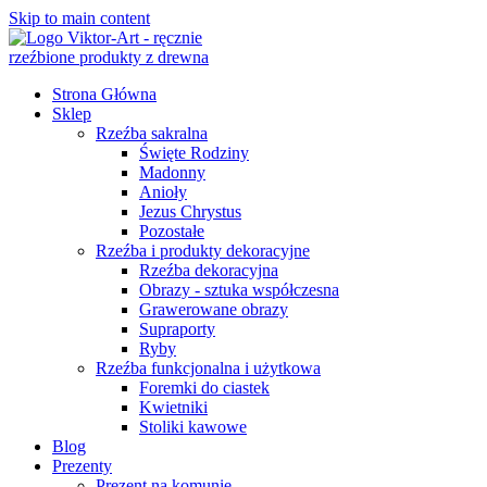
Skip to main content
Strona Główna
Sklep
Rzeźba sakralna
Święte Rodziny
Madonny
Anioły
Jezus Chrystus
Pozostałe
Rzeźba i produkty dekoracyjne
Rzeźba dekoracyjna
Obrazy - sztuka współczesna
Grawerowane obrazy
Supraporty
Ryby
Rzeźba funkcjonalna i użytkowa
Foremki do ciastek
Kwietniki
Stoliki kawowe
Blog
Prezenty
Prezent na komunię