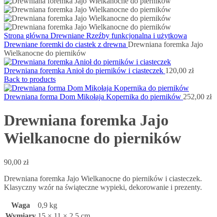
Strona główna
Drewniane Rzeźby funkcjonalna i użytkowa
Drewniane foremki do ciastek z drewna
Drewniana foremka Jajo
Wielkanocne do pierników
Drewniana foremka Anioł do pierników i ciasteczek
120,00
zł
Back to products
Drewniana forma Dom Mikołaja Kopernika do pierników
252,00
zł
Drewniana foremka Jajo
Wielkanocne do pierników
90,00
zł
Drewniana foremka Jajo Wielkanocne do pierników i ciasteczek.
Klasyczny wzór na świąteczne wypieki, dekorowanie i prezenty.
Waga
0,9 kg
Wymiary
15 × 11 × 2,5 cm