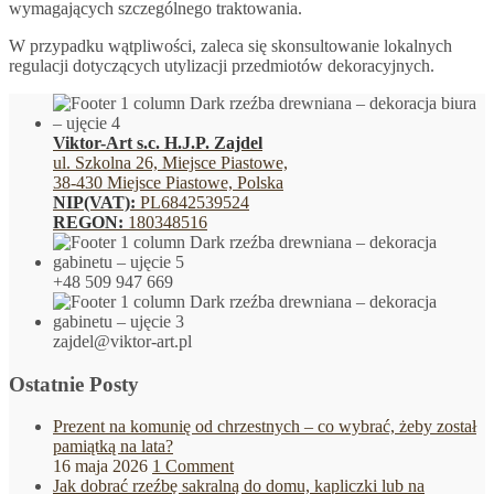
wymagających szczególnego traktowania.
W przypadku wątpliwości, zaleca się skonsultowanie lokalnych
regulacji dotyczących utylizacji przedmiotów dekoracyjnych.
Viktor-Art s.c. H.J.P. Zajdel
ul. Szkolna 26, Miejsce Piastowe,
38-430 Miejsce Piastowe, Polska
NIP(VAT):
PL6842539524
REGON:
180348516
+48 509 947 669
zajdel@viktor-art.pl
Ostatnie Posty
Prezent na komunię od chrzestnych – co wybrać, żeby został
pamiątką na lata?
16 maja 2026
1 Comment
Jak dobrać rzeźbę sakralną do domu, kapliczki lub na