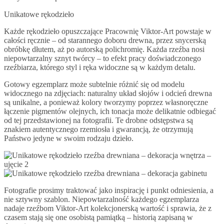
Unikatowe rękodzieło
Każde rękodzieło opuszczające Pracownię Viktor-Art powstaje w
całości ręcznie – od starannego doboru drewna, przez snycerską
obróbkę dłutem, aż po autorską polichromię. Każda rzeźba nosi
niepowtarzalny sznyt twórcy – to efekt pracy doświadczonego
rzeźbiarza, którego styl i ręka widoczne są w każdym detalu.
Gotowy egzemplarz może subtelnie różnić się od modelu
widocznego na zdjęciach: naturalny układ słojów i odcień drewna
są unikalne, a ponieważ kolory tworzymy poprzez własnoręczne
łączenie pigmentów olejnych, ich tonacja może delikatnie odbiegać
od tej przedstawionej na fotografii. Te drobne odstępstwa są
znakiem autentycznego rzemiosła i gwarancją, że otrzymują
Państwo jedyne w swoim rodzaju dzieło.
Fotografie prosimy traktować jako inspirację i punkt odniesienia, a
nie sztywny szablon. Niepowtarzalność każdego egzemplarza
nadaje rzeźbom Viktor-Art kolekcjonerską wartość i sprawia, że z
czasem stają się one osobistą pamiątką – historią zapisaną w