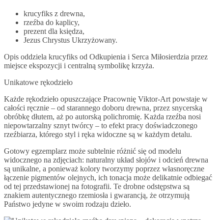
krucyfiks z drewna,
rzeźba do kaplicy,
prezent dla księdza,
Jezus Chrystus Ukrzyżowany.
Opis oddziela krucyfiks od Odkupienia i Serca Miłosierdzia przez
miejsce ekspozycji i centralną symbolikę krzyża.
Unikatowe rękodzieło
Każde rękodzieło opuszczające Pracownię Viktor-Art powstaje w
całości ręcznie – od starannego doboru drewna, przez snycerską
obróbkę dłutem, aż po autorską polichromię. Każda rzeźba nosi
niepowtarzalny sznyt twórcy – to efekt pracy doświadczonego
rzeźbiarza, którego styl i ręka widoczne są w każdym detalu.
Gotowy egzemplarz może subtelnie różnić się od modelu
widocznego na zdjęciach: naturalny układ słojów i odcień drewna
są unikalne, a ponieważ kolory tworzymy poprzez własnoręczne
łączenie pigmentów olejnych, ich tonacja może delikatnie odbiegać
od tej przedstawionej na fotografii. Te drobne odstępstwa są
znakiem autentycznego rzemiosła i gwarancją, że otrzymują
Państwo jedyne w swoim rodzaju dzieło.