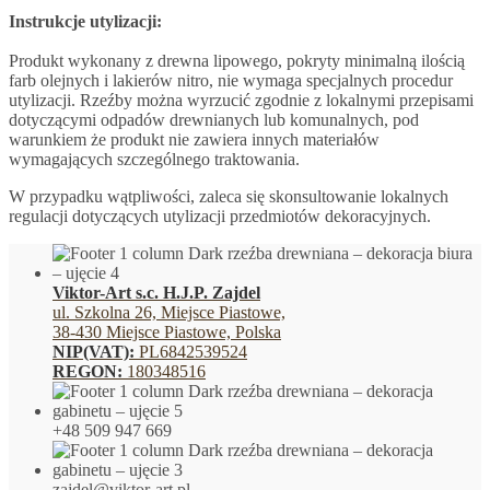
Instrukcje utylizacji:
Produkt wykonany z drewna lipowego, pokryty minimalną ilością
farb olejnych i lakierów nitro, nie wymaga specjalnych procedur
utylizacji. Rzeźby można wyrzucić zgodnie z lokalnymi przepisami
dotyczącymi odpadów drewnianych lub komunalnych, pod
warunkiem że produkt nie zawiera innych materiałów
wymagających szczególnego traktowania.
W przypadku wątpliwości, zaleca się skonsultowanie lokalnych
regulacji dotyczących utylizacji przedmiotów dekoracyjnych.
Viktor-Art s.c. H.J.P. Zajdel
ul. Szkolna 26, Miejsce Piastowe,
38-430 Miejsce Piastowe, Polska
NIP(VAT):
PL6842539524
REGON:
180348516
+48 509 947 669
zajdel@viktor-art.pl