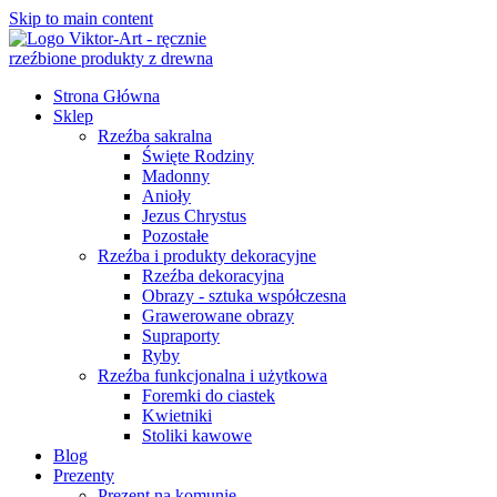
Skip to main content
Strona Główna
Sklep
Rzeźba sakralna
Święte Rodziny
Madonny
Anioły
Jezus Chrystus
Pozostałe
Rzeźba i produkty dekoracyjne
Rzeźba dekoracyjna
Obrazy - sztuka współczesna
Grawerowane obrazy
Supraporty
Ryby
Rzeźba funkcjonalna i użytkowa
Foremki do ciastek
Kwietniki
Stoliki kawowe
Blog
Prezenty
Prezent na komunię