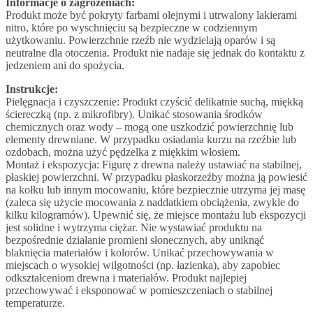
Informacje o zagrożeniach:
Produkt może być pokryty farbami olejnymi i utrwalony lakierami
nitro, które po wyschnięciu są bezpieczne w codziennym
użytkowaniu. Powierzchnie rzeźb nie wydzielają oparów i są
neutralne dla otoczenia. Produkt nie nadaje się jednak do kontaktu z
jedzeniem ani do spożycia.
Instrukcje:
Pielęgnacja i czyszczenie: Produkt czyścić delikatnie suchą, miękką
ściereczką (np. z mikrofibry). Unikać stosowania środków
chemicznych oraz wody – mogą one uszkodzić powierzchnię lub
elementy drewniane. W przypadku osiadania kurzu na rzeźbie lub
ozdobach, można użyć pędzelka z miękkim włosiem.
Montaż i ekspozycja: Figurę z drewna należy ustawiać na stabilnej,
płaskiej powierzchni. W przypadku płaskorzeźby można ją powiesić
na kołku lub innym mocowaniu, które bezpiecznie utrzyma jej masę
(zaleca się użycie mocowania z naddatkiem obciążenia, zwykle do
kilku kilogramów). Upewnić się, że miejsce montażu lub ekspozycji
jest solidne i wytrzyma ciężar. Nie wystawiać produktu na
bezpośrednie działanie promieni słonecznych, aby uniknąć
blaknięcia materiałów i kolorów. Unikać przechowywania w
miejscach o wysokiej wilgotności (np. łazienka), aby zapobiec
odkształceniom drewna i materiałów. Produkt najlepiej
przechowywać i eksponować w pomieszczeniach o stabilnej
temperaturze.