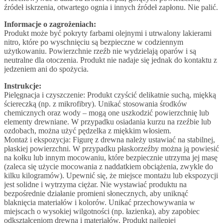
źródeł iskrzenia, otwartego ognia i innych źródeł zapłonu. Nie palić.
Informacje o zagrożeniach:
Produkt może być pokryty farbami olejnymi i utrwalony lakierami
nitro, które po wyschnięciu są bezpieczne w codziennym
użytkowaniu. Powierzchnie rzeźb nie wydzielają oparów i są
neutralne dla otoczenia. Produkt nie nadaje się jednak do kontaktu z
jedzeniem ani do spożycia.
Instrukcje:
Pielęgnacja i czyszczenie: Produkt czyścić delikatnie suchą, miękką
ściereczką (np. z mikrofibry). Unikać stosowania środków
chemicznych oraz wody – mogą one uszkodzić powierzchnię lub
elementy drewniane. W przypadku osiadania kurzu na rzeźbie lub
ozdobach, można użyć pędzelka z miękkim włosiem.
Montaż i ekspozycja: Figurę z drewna należy ustawiać na stabilnej,
płaskiej powierzchni. W przypadku płaskorzeźby można ją powiesić
na kołku lub innym mocowaniu, które bezpiecznie utrzyma jej masę
(zaleca się użycie mocowania z naddatkiem obciążenia, zwykle do
kilku kilogramów). Upewnić się, że miejsce montażu lub ekspozycji
jest solidne i wytrzyma ciężar. Nie wystawiać produktu na
bezpośrednie działanie promieni słonecznych, aby uniknąć
blaknięcia materiałów i kolorów. Unikać przechowywania w
miejscach o wysokiej wilgotności (np. łazienka), aby zapobiec
odkształceniom drewna i materiałów. Produkt najlepiej