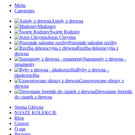
Menu
Categories
Anioły z drewna
Madonny
Święte Rodziny
Jezus Chrystus
Pozostałe sakralne rzeźby
Rzeźba dekoracyjna z
drewna
Supraporty z drewna –
ornamenty
Ryby z drewna –
płaskorzeźba
Grawerowane obrazy z
drewna
Drewniane foremki
do ciastek z drewna
Strona Główna
NASZE KOLEKCJE
Blog
Grawer
O nas
Prezenty