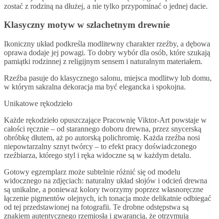
zostać z rodziną na dłużej, a nie tylko przypominać o jednej dacie.
Klasyczny motyw w szlachetnym drewnie
Ikoniczny układ podkreśla modlitewny charakter rzeźby, a dębowa
oprawa dodaje jej powagi. To dobry wybór dla osób, które szukają
pamiątki rodzinnej z religijnym sensem i naturalnym materiałem.
Rzeźba pasuje do klasycznego salonu, miejsca modlitwy lub domu,
w którym sakralna dekoracja ma być elegancka i spokojna.
Unikatowe rękodzieło
Każde rękodzieło opuszczające Pracownię Viktor-Art powstaje w
całości ręcznie – od starannego doboru drewna, przez snycerską
obróbkę dłutem, aż po autorską polichromię. Każda rzeźba nosi
niepowtarzalny sznyt twórcy – to efekt pracy doświadczonego
rzeźbiarza, którego styl i ręka widoczne są w każdym detalu.
Gotowy egzemplarz może subtelnie różnić się od modelu
widocznego na zdjęciach: naturalny układ słojów i odcień drewna
są unikalne, a ponieważ kolory tworzymy poprzez własnoręczne
łączenie pigmentów olejnych, ich tonacja może delikatnie odbiegać
od tej przedstawionej na fotografii. Te drobne odstępstwa są
znakiem autentycznego rzemiosła i gwarancją, że otrzymują