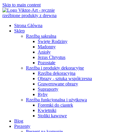
Skip to main content
Strona Główna
Sklep
Rzeźba sakralna
Święte Rodziny
Madonny
Anioły
Jezus Chrystus
Pozostałe
Rzeźba i produkty dekoracyjne
Rzeźba dekoracyjna
Obrazy - sztuka współczesna
Grawerowane obrazy
Supraporty
Ryby
Rzeźba funkcjonalna i użytkowa
Foremki do ciastek
Kwietniki
Stoliki kawowe
Blog
Prezenty
Prezent na komunię