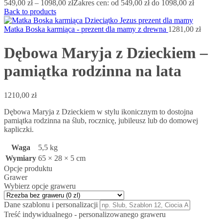
549,00
zł
–
1098,00
zł
Zakres cen: od 549,00 zł do 1098,00 zł
Back to products
Matka Boska karmiąca - prezent dla mamy z drewna
1281,00
zł
Dębowa Maryja z Dzieckiem –
pamiątka rodzinna na lata
1210,00
zł
Dębowa Maryja z Dzieckiem w stylu ikonicznym to dostojna
pamiątka rodzinna na ślub, rocznicę, jubileusz lub do domowej
kapliczki.
Waga
5,5 kg
Wymiary
65 × 28 × 5 cm
Opcje produktu
Grawer
Wybierz opcje graweru
Dane szablonu i personalizacji
Treść indywidualnego - personalizowanego graweru