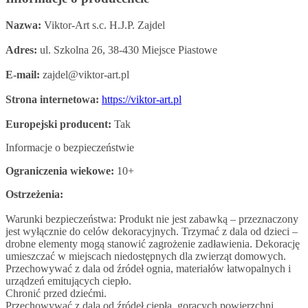
Nazwa:
Viktor-Art s.c. H.J.P. Zajdel
Adres:
ul. Szkolna 26, 38-430 Miejsce Piastowe
E-mail:
zajdel@viktor-art.pl
Strona internetowa:
https://viktor-art.pl
Europejski producent:
Tak
Informacje o bezpieczeństwie
Ograniczenia wiekowe:
10+
Ostrzeżenia:
Warunki bezpieczeństwa: Produkt nie jest zabawką – przeznaczony
jest wyłącznie do celów dekoracyjnych. Trzymać z dala od dzieci –
drobne elementy mogą stanowić zagrożenie zadławienia. Dekorację
umieszczać w miejscach niedostępnych dla zwierząt domowych.
Przechowywać z dala od źródeł ognia, materiałów łatwopalnych i
urządzeń emitujących ciepło.
Chronić przed dziećmi.
Przechowywać z dala od źródeł ciepła, gorących powierzchni,