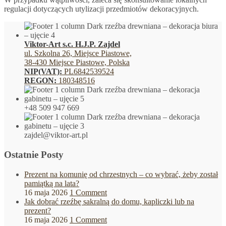
regulacji dotyczących utylizacji przedmiotów dekoracyjnych.
Viktor-Art s.c. H.J.P. Zajdel
ul. Szkolna 26, Miejsce Piastowe,
38-430 Miejsce Piastowe, Polska
NIP(VAT):
PL6842539524
REGON:
180348516
+48 509 947 669
zajdel@viktor-art.pl
Ostatnie Posty
Prezent na komunię od chrzestnych – co wybrać, żeby został
pamiątką na lata?
16 maja 2026
1 Comment
Jak dobrać rzeźbę sakralną do domu, kapliczki lub na
prezent?
16 maja 2026
1 Comment