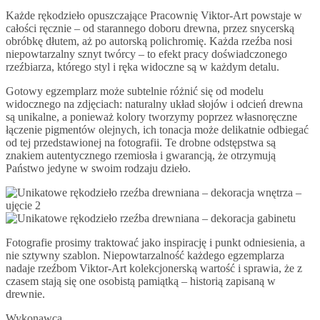
Każde rękodzieło opuszczające Pracownię Viktor-Art powstaje w
całości ręcznie – od starannego doboru drewna, przez snycerską
obróbkę dłutem, aż po autorską polichromię. Każda rzeźba nosi
niepowtarzalny sznyt twórcy – to efekt pracy doświadczonego
rzeźbiarza, którego styl i ręka widoczne są w każdym detalu.
Gotowy egzemplarz może subtelnie różnić się od modelu
widocznego na zdjęciach: naturalny układ słojów i odcień drewna
są unikalne, a ponieważ kolory tworzymy poprzez własnoręczne
łączenie pigmentów olejnych, ich tonacja może delikatnie odbiegać
od tej przedstawionej na fotografii. Te drobne odstępstwa są
znakiem autentycznego rzemiosła i gwarancją, że otrzymują
Państwo jedyne w swoim rodzaju dzieło.
Fotografie prosimy traktować jako inspirację i punkt odniesienia, a
nie sztywny szablon. Niepowtarzalność każdego egzemplarza
nadaje rzeźbom Viktor-Art kolekcjonerską wartość i sprawia, że z
czasem stają się one osobistą pamiątką – historią zapisaną w
drewnie.
Wykonawca