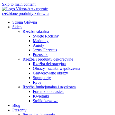
Skip to main content
Strona Główna
Sklep
Rzeźba sakralna
Święte Rodziny
Madonny
Anioły
Jezus Chrystus
Pozostałe
Rzeźba i produkty dekoracyjne
Rzeźba dekoracyjna
Obrazy - sztuka współczesna
Grawerowane obrazy
Supraporty
Ryby
Rzeźba funkcjonalna i użytkowa
Foremki do ciastek
Kwietniki
Stoliki kawowe
Blog
Prezenty
Prezent na komunię