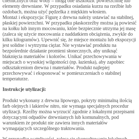
chemicznych oraz wody – mogą one uszkodzić powierzchnię lub
elementy drewniane. W przypadku osiadania kurzu na rzeźbie lub
ozdobach, można użyć pędzelka z miękkim włosiem.
Montaż i ekspozycja: Figurę z drewna należy ustawiać na stabilnej,
płaskiej powierzchni. W przypadku płaskorzeźby można ją powiesić
na kołku lub innym mocowaniu, które bezpiecznie utrzyma jej masę
(zaleca się użycie mocowania z naddatkiem obciążenia, zwykle do
kilku kilogramów). Upewnić się, że miejsce montażu lub ekspozycji
jest solidne i wytrzyma ciężar. Nie wystawiać produktu na
bezpośrednie działanie promieni słonecznych, aby uniknąć
blaknięcia materiałów i kolorów. Unikać przechowywania w
miejscach o wysokiej wilgotności (np. łazienka), aby zapobiec
odkształceniom drewna i materiałów. Produkt najlepiej
przechowywać i eksponować w pomieszczeniach o stabilnej
temperaturze.
Instrukcje utylizacji:
Produkt wykonany z drewna lipowego, pokryty minimalną ilością
farb olejnych i lakierów nitro, nie wymaga specjalnych procedur
utylizacji. Rzeźby można wyrzucić zgodnie z lokalnymi przepisami
dotyczącymi odpadów drewnianych lub komunalnych, pod
warunkiem że produkt nie zawiera innych materiałów
wymagających szczególnego traktowania.
W przypadku wątpliwości, zaleca się skonsultowanie lokalnych