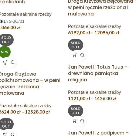
Droga Krzyżowa bejcowana 
na skałach
w pełni ręcznie rzeźbiona i
malowana
Pozostałe sakralne rzeźby
SKU:
S-JO/01
Pozostałe sakralne rzeźby
1066,00
zł
6192,00
zł
–
12096,00
zł
SOLD
OUT
SOLD
OUT
NEW
Jan Paweł II Totus Tuus –
drewniana pamiątka
Droga Krzyżowa
religijna
polichromowana – w pełni
ręcznie rzeźbiona i
Pozostałe sakralne rzeźby
malowana
1121,00
zł
–
1426,00
zł
Pozostałe sakralne rzeźby
SOLD
6624,00
zł
–
12528,00
zł
OUT
SOLD
OUT
Jan Paweł II z podpisem –