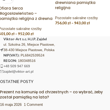
drewniana pamiątka
religijna
Ofiara Serca
Błogosławieństwo –
Pozostałe sakralne rzeźby
pamiątka religijna z drewna
756,00
zł
–
943,00
zł
Pozostałe sakralne rzeźby
501,00
zł
–
952,00
zł
Viktor-Art s.c. H.J.P. Zajdel
ul. Szkolna 26, Miejsce Piastowe,
38-430 Miejsce Piastowe, Polska
NIP(VAT):
PL6842539524
REGON:
180348516
+48 509 947 669
zajdel@viktor-art.pl
OSTATNIE POSTY
Prezent na komunię od chrzestnych – co wybrać, żeby
został pamiątką na lata?
16 maja 2026
1 Comment