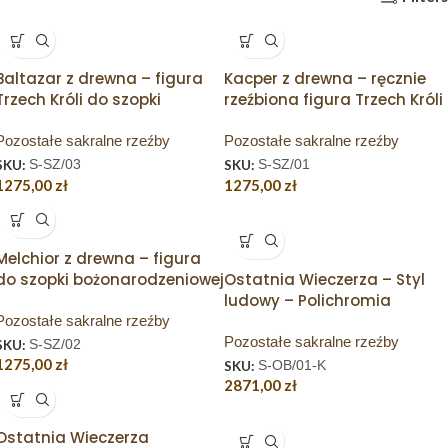
Baltazar z drewna – figura
Kacper z drewna – ręcznie
Trzech Króli do szopki
rzeźbiona figura Trzech Króli
Pozostałe sakralne rzeźby
Pozostałe sakralne rzeźby
SKU:
S-SZ/03
SKU:
S-SZ/01
1275,00
zł
1275,00
zł
Melchior z drewna – figura
do szopki bożonarodzeniowej
Ostatnia Wieczerza – Styl
ludowy – Polichromia
Pozostałe sakralne rzeźby
Pozostałe sakralne rzeźby
SKU:
S-SZ/02
1275,00
zł
SKU:
S-OB/01-K
2871,00
zł
Ostatnia Wieczerza