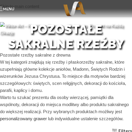
Skip to main content
MENU
POZOSTAŁE
SAKRALNE RZEŹBY
Pozostałe rzeźby sakralne z drewna
W tej kategorii znajdują się rzeźby i płaskorzeźby sakralne, które
uzupełniają główne kolekcje aniołów, Madonn, Świętych Rodzin i
wizerunków Jezusa Chrystusa. To miejsce dla motywów bardziej
szczegółowych: świętych, scen religijnych, dekoracji do kościoła,
parafii, kaplicy i domu.
Warto tu szukać prezentu dla osoby wierzącej, pamiątki dla
wspólnoty, dekoracji do miejsca modlitwy albo produktu sakralnego
do większej realizacji. Przy wybranych produktach możliwy jest
personalizowany grawer
lub indywidualne ustalenie szczegółów.
Filters