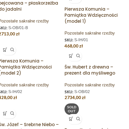
bejcowana – płaskorzeźba
do jadalni
Pierwsza Komunia –
Pamiątka Wdzięczności
(model 1)
Pozostałe sakralne rzeźby
SKU:
S-OB/01-B
Pozostałe sakralne rzeźby
2713,00
zł
SKU:
S-IH/01
468,00
zł
Pierwsza Komunia –
Pamiątka Wdzięczności
Św. Hubert z drewna –
(model 2)
prezent dla myśliwego
Pozostałe sakralne rzeźby
Pozostałe sakralne rzeźby
SKU:
S-IH/02
SKU:
S-OB/02
428,00
zł
2734,00
zł
SOLD
OUT
Św. Józef – Srebrne Niebo –