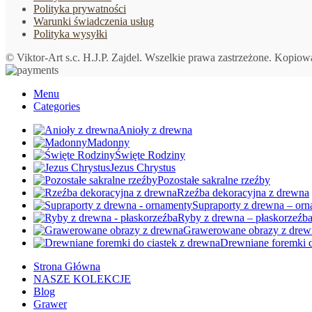
Polityka prywatności
Warunki świadczenia usług
Polityka wysyłki
© Viktor-Art s.c. H.J.P. Zajdel. Wszelkie prawa zastrzeżone. Kopiow
Menu
Categories
Anioły z drewna
Madonny
Święte Rodziny
Jezus Chrystus
Pozostałe sakralne rzeźby
Rzeźba dekoracyjna z drewna
Supraporty z drewna – or
Ryby z drewna – płaskorzeźb
Grawerowane obrazy z drew
Drewniane foremki d
Strona Główna
NASZE KOLEKCJE
Blog
Grawer