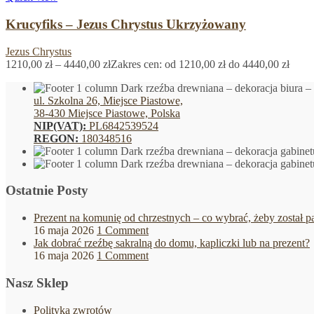
Krucyfiks – Jezus Chrystus Ukrzyżowany
Jezus Chrystus
1210,00
zł
–
4440,00
zł
Zakres cen: od 1210,00 zł do 4440,00 zł
ul. Szkolna 26, Miejsce Piastowe,
38-430 Miejsce Piastowe, Polska
NIP(VAT):
PL6842539524
REGON:
180348516
Ostatnie Posty
Prezent na komunię od chrzestnych – co wybrać, żeby został pa
16 maja 2026
1 Comment
Jak dobrać rzeźbę sakralną do domu, kapliczki lub na prezent?
16 maja 2026
1 Comment
Nasz Sklep
Polityka zwrotów