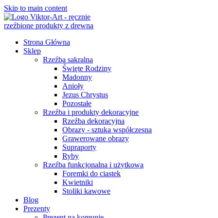
Skip to main content
Strona Główna
Sklep
Rzeźba sakralna
Święte Rodziny
Madonny
Anioły
Jezus Chrystus
Pozostałe
Rzeźba i produkty dekoracyjne
Rzeźba dekoracyjna
Obrazy - sztuka współczesna
Grawerowane obrazy
Supraporty
Ryby
Rzeźba funkcjonalna i użytkowa
Foremki do ciastek
Kwietniki
Stoliki kawowe
Blog
Prezenty
Prezent na komunię