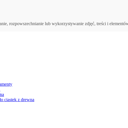
anie, rozpowszechnianie lub wykorzystywanie zdjęć, treści i elementó
namenty
a
na
o ciastek z drewna