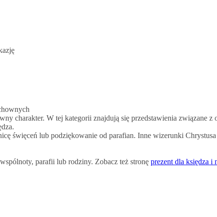
duchownych
ny charakter. W tej kategorii znajdują się przedstawienia związane z o
ędza.
znicę święceń lub podziękowanie od parafian. Inne wizerunki Chrystus
spólnoty, parafii lub rodziny. Zobacz też stronę
prezent dla księdza i