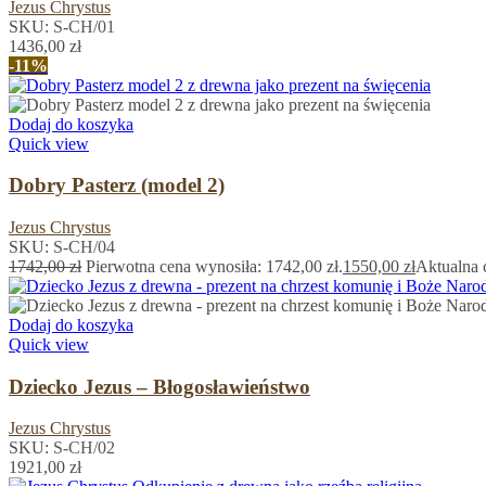
Jezus Chrystus
SKU:
S-CH/01
1436,00
zł
-11%
Dodaj do koszyka
Quick view
Dobry Pasterz (model 2)
Jezus Chrystus
SKU:
S-CH/04
1742,00
zł
Pierwotna cena wynosiła: 1742,00 zł.
1550,00
zł
Aktualna 
Dodaj do koszyka
Quick view
Dziecko Jezus – Błogosławieństwo
Jezus Chrystus
SKU:
S-CH/02
1921,00
zł