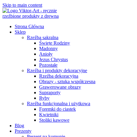
Skip to main content
Strona Główna
Sklep
Rzeźba sakralna
Święte Rodziny
Madonny
Anioły
Jezus Chrystus
Pozostałe
Rzeźba i produkty dekoracyjne
Rzeźba dekoracyjna
Obrazy - sztuka współczesna
Grawerowane obrazy
Supraporty
Ryby
Rzeźba funkcjonalna i użytkowa
Foremki do ciastek
Kwietniki
Stoliki kawowe
Blog
Prezenty
Prezent na komunię