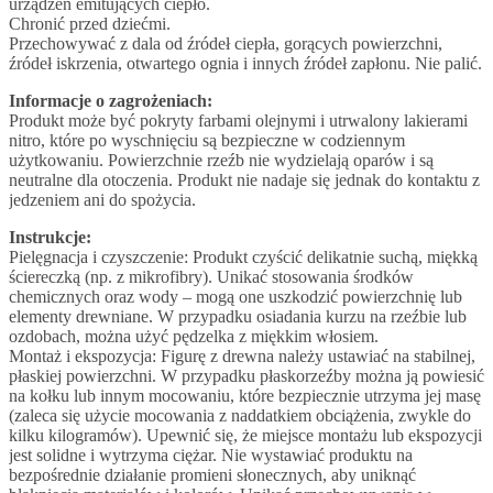
urządzeń emitujących ciepło.
Chronić przed dziećmi.
Przechowywać z dala od źródeł ciepła, gorących powierzchni,
źródeł iskrzenia, otwartego ognia i innych źródeł zapłonu. Nie palić.
Informacje o zagrożeniach:
Produkt może być pokryty farbami olejnymi i utrwalony lakierami
nitro, które po wyschnięciu są bezpieczne w codziennym
użytkowaniu. Powierzchnie rzeźb nie wydzielają oparów i są
neutralne dla otoczenia. Produkt nie nadaje się jednak do kontaktu z
jedzeniem ani do spożycia.
Instrukcje:
Pielęgnacja i czyszczenie: Produkt czyścić delikatnie suchą, miękką
ściereczką (np. z mikrofibry). Unikać stosowania środków
chemicznych oraz wody – mogą one uszkodzić powierzchnię lub
elementy drewniane. W przypadku osiadania kurzu na rzeźbie lub
ozdobach, można użyć pędzelka z miękkim włosiem.
Montaż i ekspozycja: Figurę z drewna należy ustawiać na stabilnej,
płaskiej powierzchni. W przypadku płaskorzeźby można ją powiesić
na kołku lub innym mocowaniu, które bezpiecznie utrzyma jej masę
(zaleca się użycie mocowania z naddatkiem obciążenia, zwykle do
kilku kilogramów). Upewnić się, że miejsce montażu lub ekspozycji
jest solidne i wytrzyma ciężar. Nie wystawiać produktu na
bezpośrednie działanie promieni słonecznych, aby uniknąć