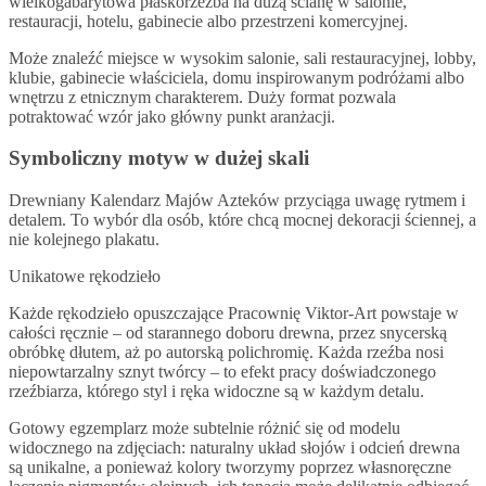
wielkogabarytowa płaskorzeźba na dużą ścianę w salonie,
restauracji, hotelu, gabinecie albo przestrzeni komercyjnej.
Może znaleźć miejsce w wysokim salonie, sali restauracyjnej, lobby,
klubie, gabinecie właściciela, domu inspirowanym podróżami albo
wnętrzu z etnicznym charakterem. Duży format pozwala
potraktować wzór jako główny punkt aranżacji.
Symboliczny motyw w dużej skali
Drewniany Kalendarz Majów Azteków przyciąga uwagę rytmem i
detalem. To wybór dla osób, które chcą mocnej dekoracji ściennej, a
nie kolejnego plakatu.
Unikatowe rękodzieło
Każde rękodzieło opuszczające Pracownię Viktor-Art powstaje w
całości ręcznie – od starannego doboru drewna, przez snycerską
obróbkę dłutem, aż po autorską polichromię. Każda rzeźba nosi
niepowtarzalny sznyt twórcy – to efekt pracy doświadczonego
rzeźbiarza, którego styl i ręka widoczne są w każdym detalu.
Gotowy egzemplarz może subtelnie różnić się od modelu
widocznego na zdjęciach: naturalny układ słojów i odcień drewna
są unikalne, a ponieważ kolory tworzymy poprzez własnoręczne