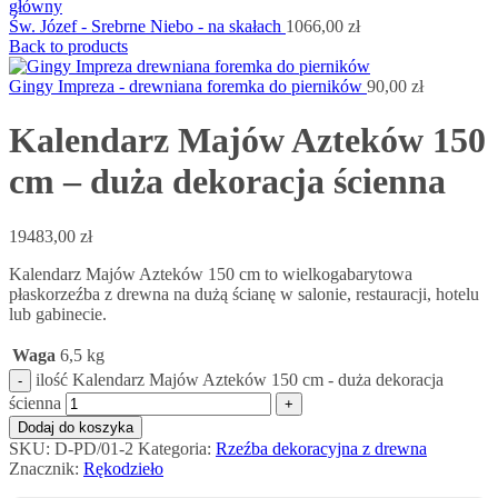
Św. Józef - Srebrne Niebo - na skałach
1066,00
zł
Back to products
Gingy Impreza - drewniana foremka do pierników
90,00
zł
Kalendarz Majów Azteków 150
cm – duża dekoracja ścienna
19483,00
zł
Kalendarz Majów Azteków 150 cm to wielkogabarytowa
płaskorzeźba z drewna na dużą ścianę w salonie, restauracji, hotelu
lub gabinecie.
Waga
6,5 kg
ilość Kalendarz Majów Azteków 150 cm - duża dekoracja
ścienna
Dodaj do koszyka
SKU:
D-PD/01-2
Kategoria:
Rzeźba dekoracyjna z drewna
Znacznik:
Rękodzieło