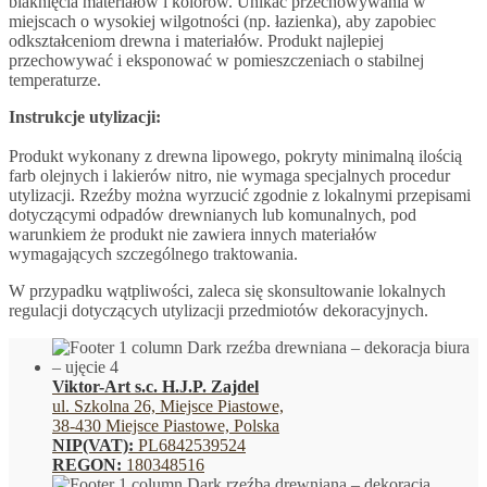
blaknięcia materiałów i kolorów. Unikać przechowywania w
miejscach o wysokiej wilgotności (np. łazienka), aby zapobiec
odkształceniom drewna i materiałów. Produkt najlepiej
przechowywać i eksponować w pomieszczeniach o stabilnej
temperaturze.
Instrukcje utylizacji:
Produkt wykonany z drewna lipowego, pokryty minimalną ilością
farb olejnych i lakierów nitro, nie wymaga specjalnych procedur
utylizacji. Rzeźby można wyrzucić zgodnie z lokalnymi przepisami
dotyczącymi odpadów drewnianych lub komunalnych, pod
warunkiem że produkt nie zawiera innych materiałów
wymagających szczególnego traktowania.
W przypadku wątpliwości, zaleca się skonsultowanie lokalnych
regulacji dotyczących utylizacji przedmiotów dekoracyjnych.
Viktor-Art s.c. H.J.P. Zajdel
ul. Szkolna 26, Miejsce Piastowe,
38-430 Miejsce Piastowe, Polska
NIP(VAT):
PL6842539524
REGON:
180348516