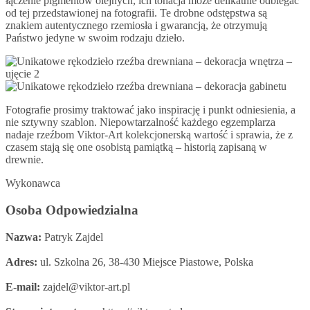
łączenie pigmentów olejnych, ich tonacja może delikatnie odbiegać
od tej przedstawionej na fotografii. Te drobne odstępstwa są
znakiem autentycznego rzemiosła i gwarancją, że otrzymują
Państwo jedyne w swoim rodzaju dzieło.
Fotografie prosimy traktować jako inspirację i punkt odniesienia, a
nie sztywny szablon. Niepowtarzalność każdego egzemplarza
nadaje rzeźbom Viktor-Art kolekcjonerską wartość i sprawia, że z
czasem stają się one osobistą pamiątką – historią zapisaną w
drewnie.
Wykonawca
Osoba Odpowiedzialna
Nazwa:
Patryk Zajdel
Adres:
ul. Szkolna 26, 38-430 Miejsce Piastowe, Polska
E-mail:
zajdel@viktor-art.pl