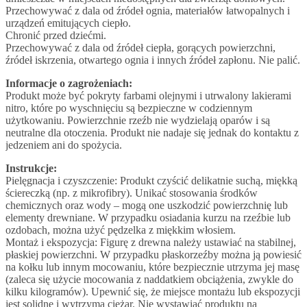
Przechowywać z dala od źródeł ognia, materiałów łatwopalnych i
urządzeń emitujących ciepło.
Chronić przed dziećmi.
Przechowywać z dala od źródeł ciepła, gorących powierzchni,
źródeł iskrzenia, otwartego ognia i innych źródeł zapłonu. Nie palić.
Informacje o zagrożeniach:
Produkt może być pokryty farbami olejnymi i utrwalony lakierami
nitro, które po wyschnięciu są bezpieczne w codziennym
użytkowaniu. Powierzchnie rzeźb nie wydzielają oparów i są
neutralne dla otoczenia. Produkt nie nadaje się jednak do kontaktu z
jedzeniem ani do spożycia.
Instrukcje:
Pielęgnacja i czyszczenie: Produkt czyścić delikatnie suchą, miękką
ściereczką (np. z mikrofibry). Unikać stosowania środków
chemicznych oraz wody – mogą one uszkodzić powierzchnię lub
elementy drewniane. W przypadku osiadania kurzu na rzeźbie lub
ozdobach, można użyć pędzelka z miękkim włosiem.
Montaż i ekspozycja: Figurę z drewna należy ustawiać na stabilnej,
płaskiej powierzchni. W przypadku płaskorzeźby można ją powiesić
na kołku lub innym mocowaniu, które bezpiecznie utrzyma jej masę
(zaleca się użycie mocowania z naddatkiem obciążenia, zwykle do
kilku kilogramów). Upewnić się, że miejsce montażu lub ekspozycji
jest solidne i wytrzyma ciężar. Nie wystawiać produktu na