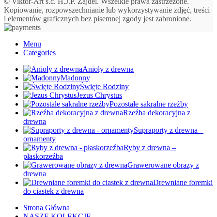
© Viktor-Art s.c. H.J.P. Zajdel. Wszelkie prawa zastrzeżone.
Kopiowanie, rozpowszechnianie lub wykorzystywanie zdjęć, treści
i elementów graficznych bez pisemnej zgody jest zabronione.
Menu
Categories
Anioły z drewna
Madonny
Święte Rodziny
Jezus Chrystus
Pozostałe sakralne rzeźby
Rzeźba dekoracyjna z
drewna
Supraporty z drewna –
ornamenty
Ryby z drewna –
płaskorzeźba
Grawerowane obrazy z
drewna
Drewniane foremki
do ciastek z drewna
Strona Główna
NASZE KOLEKCJE