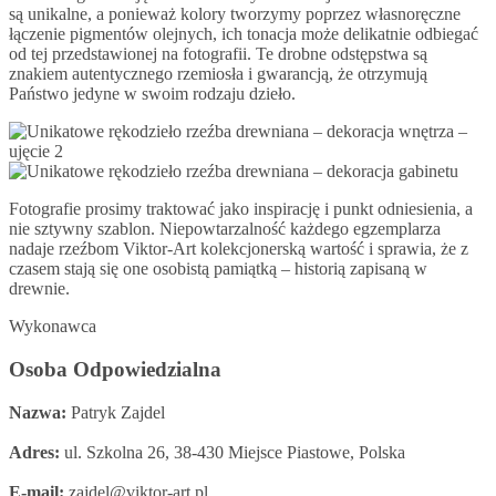
są unikalne, a ponieważ kolory tworzymy poprzez własnoręczne
łączenie pigmentów olejnych, ich tonacja może delikatnie odbiegać
od tej przedstawionej na fotografii. Te drobne odstępstwa są
znakiem autentycznego rzemiosła i gwarancją, że otrzymują
Państwo jedyne w swoim rodzaju dzieło.
Fotografie prosimy traktować jako inspirację i punkt odniesienia, a
nie sztywny szablon. Niepowtarzalność każdego egzemplarza
nadaje rzeźbom Viktor-Art kolekcjonerską wartość i sprawia, że z
czasem stają się one osobistą pamiątką – historią zapisaną w
drewnie.
Wykonawca
Osoba Odpowiedzialna
Nazwa:
Patryk Zajdel
Adres:
ul. Szkolna 26, 38-430 Miejsce Piastowe, Polska
E-mail:
zajdel@viktor-art.pl