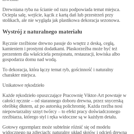
Drewniana ryba na ścianie od razu podpowiada temat miejsca.
Ociepla salę, wejście, kącik z kartą dań lub przestrzeń przy
stolikach, ale nie wygląda jak plastikowa dekoracja sezonowa.
Wystrój z naturalnego materiału
Ręcznie rzeźbione drewno pasuje do wnętrz z deską, cegłą,
kamieniem i prostymi dodatkami. Płaskorzeźba może być też
prezentem dla właściciela pensjonatu, restauracji, łowiska albo
gospodarza domu nad wodą.
To dekoracja, która łączy temat ryb, gościnność i naturalny
charakter miejsca.
Unikatowe rękodzieło
Każde rękodzieło opuszczające Pracownię Viktor-Art powstaje w
całości ręcznie – od starannego doboru drewna, przez snycerską
obróbkę dłutem, aż po autorską polichromię. Każda rzeźba nosi
niepowtarzalny sznyt twórcy – to efekt pracy doświadczonego
rzeźbiarza, którego styl i ręka widoczne są w każdym detalu.
Gotowy egzemplarz może subtelnie różnić się od modelu
widocznego na zdjęciach: naturalny układ słojów i odcień drewna