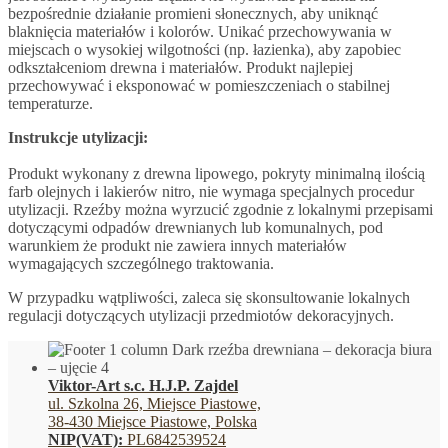
bezpośrednie działanie promieni słonecznych, aby uniknąć
blaknięcia materiałów i kolorów. Unikać przechowywania w
miejscach o wysokiej wilgotności (np. łazienka), aby zapobiec
odkształceniom drewna i materiałów. Produkt najlepiej
przechowywać i eksponować w pomieszczeniach o stabilnej
temperaturze.
Instrukcje utylizacji:
Produkt wykonany z drewna lipowego, pokryty minimalną ilością
farb olejnych i lakierów nitro, nie wymaga specjalnych procedur
utylizacji. Rzeźby można wyrzucić zgodnie z lokalnymi przepisami
dotyczącymi odpadów drewnianych lub komunalnych, pod
warunkiem że produkt nie zawiera innych materiałów
wymagających szczególnego traktowania.
W przypadku wątpliwości, zaleca się skonsultowanie lokalnych
regulacji dotyczących utylizacji przedmiotów dekoracyjnych.
Viktor-Art s.c. H.J.P. Zajdel
ul. Szkolna 26, Miejsce Piastowe,
38-430 Miejsce Piastowe, Polska
NIP(VAT):
PL6842539524