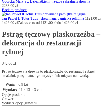
Gotycka Maryja z Dzieciątkiem - rzeźba sakralna z drewna
2283,00
zł
Back to products
Jan Paweł II Totus Tuus - drewniana pamiątka religijna
1121,00
zł
–
1426,00
zł
Zakres cen: od 1121,00 zł do 1426,00 zł
Pstrąg tęczowy płaskorzeźba –
dekoracja do restauracji
rybnej
342,00
zł
Pstrąg tęczowy z drewna to płaskorzeźba do restauracji rybnej,
smażalni, pensjonatu, agroturystyki lub miejsca nad wodą.
Waga
0,9 kg
Wymiary
44 × 13 × 3 cm
Opcje produktu
Grawer
Wybierz opcje graweru