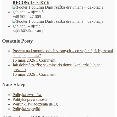
REGON:
180348516
+48 509 947 669
zajdel@viktor-art.pl
Ostatnie Posty
Prezent na komunię od chrzestnych – co wybrać, żeby został
pamiątką na lata?
16 maja 2026
1 Comment
Jak dobrać rzeźbę sakralną do domu, kapliczki lub na
prezent?
16 maja 2026
1 Comment
Nasz Sklep
Polityka zwrotów
Polityka prywatności
Warunki świadczenia usług
Polityka wysyłki