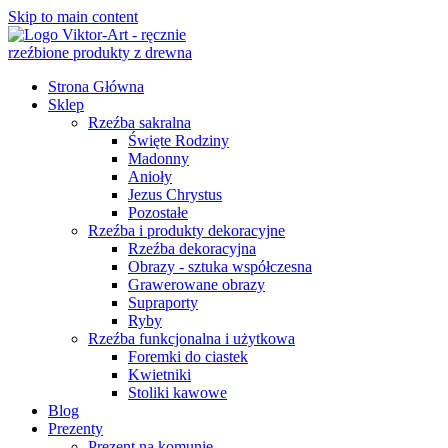
Skip to main content
Strona Główna
Sklep
Rzeźba sakralna
Święte Rodziny
Madonny
Anioły
Jezus Chrystus
Pozostałe
Rzeźba i produkty dekoracyjne
Rzeźba dekoracyjna
Obrazy - sztuka współczesna
Grawerowane obrazy
Supraporty
Ryby
Rzeźba funkcjonalna i użytkowa
Foremki do ciastek
Kwietniki
Stoliki kawowe
Blog
Prezenty
Prezent na komunię