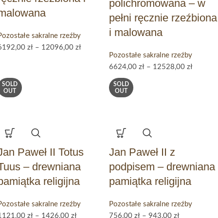
polichromowana – w
malowana
pełni ręcznie rzeźbiona
i malowana
Pozostałe sakralne rzeźby
6192,00
zł
–
12096,00
zł
Pozostałe sakralne rzeźby
6624,00
zł
–
12528,00
zł
SOLD
SOLD
OUT
OUT
Jan Paweł II Totus
Jan Paweł II z
Tuus – drewniana
podpisem – drewniana
pamiątka religijna
pamiątka religijna
Pozostałe sakralne rzeźby
Pozostałe sakralne rzeźby
1121,00
zł
–
1426,00
zł
756,00
zł
–
943,00
zł