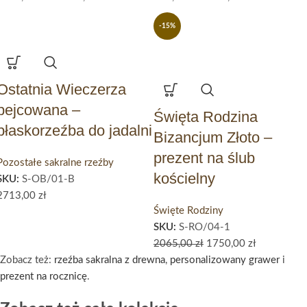
-15%
Ostatnia Wieczerza
bejcowana –
Święta Rodzina
płaskorzeźba do jadalni
Bizancjum Złoto –
prezent na ślub
Pozostałe sakralne rzeźby
kościelny
SKU:
S-OB/01-B
2713,00
zł
Święte Rodziny
SKU:
S-RO/04-1
2065,00
zł
1750,00
zł
Zobacz też:
rzeźba sakralna z drewna
,
personalizowany grawer
i
prezent na rocznicę
.