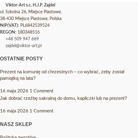
Viktor-Art s.c. H.J.P. Zajdel
ul. Szkolna 26, Miejsce Piastowe,
38-430 Miejsce Piastowe, Polska
NIP(VAT):
PL6842539524
REGON:
180348516
+48 509 947 669
zajdel@viktor-art.pl
OSTATNIE POSTY
Prezent na komunię od chrzestnych – co wybrać, żeby został
pamiątką na lata?
16 maja 2026
1 Comment
Jak dobrać rzeźbę sakralną do domu, kapliczki lub na prezent?
16 maja 2026
1 Comment
NASZ SKLEP
Polityka zwrotów