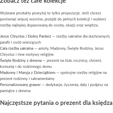
Zobacz też całe kolekcje
Wybrane produkty powyżej to tylko propozycje. Jeśli chcesz
porównać więcej wzorów, przejdź do pełnych kolekcji i wybierz
rzeźbę najlepiej dopasowaną do osoby, okazji oraz wnętrza.
Jezus Chrystus i Dobry Pasterz
— rzeźby sakralne dla duchownych,
parafii i osób wierzących
Cała rzeźba sakralna
— anioły, Madonny, Święte Rodziny, Jezus
Chrystus i inne motywy religijne
Święte Rodziny z drewna
— prezent na ślub, rocznicę, chrzest,
komunię i do rodzinnego domu
Madonny i Maryja z Dzieciątkiem
— spokojne rzeźby religijne na
prezent rodzinny i sakramentalny
Personalizowany grawer
— dedykacje, życzenia, daty i podpisy na
pamiątce z drewna
Najczęstsze pytania o prezent dla księdza