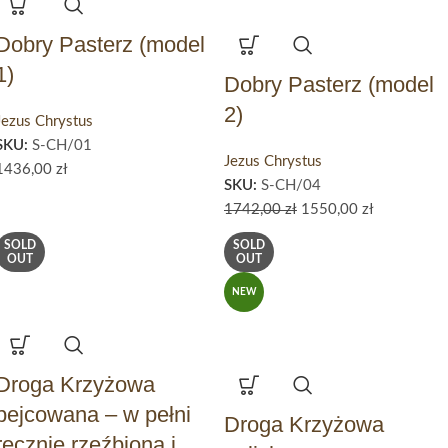
Dobry Pasterz (model
1)
Dobry Pasterz (model
2)
Jezus Chrystus
SKU:
S-CH/01
Jezus Chrystus
1436,00
zł
SKU:
S-CH/04
1742,00
zł
1550,00
zł
SOLD
SOLD
OUT
OUT
NEW
Droga Krzyżowa
bejcowana – w pełni
Droga Krzyżowa
ręcznie rzeźbiona i